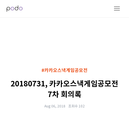
#카카오스낵게임공모전
20180731, 카카오스낵게임공모전
7차 회의록
Aug 06, 2018
조회수 102