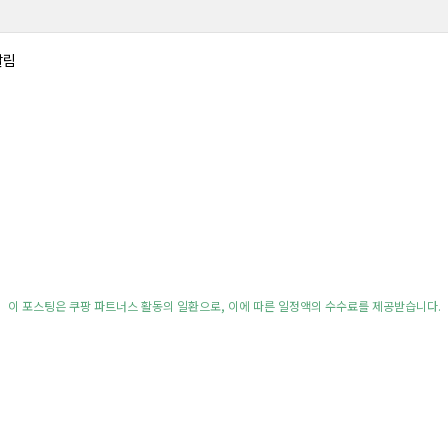
알림
이 포스팅은 쿠팡 파트너스 활동의 일환으로, 이에 따른 일정액의 수수료를 제공받습니다.