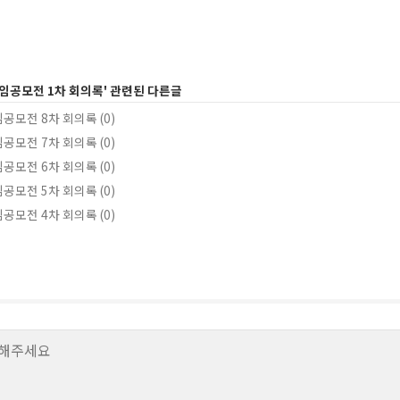
게임공모전 1차 회의록' 관련된 다른글
공모전 8차 회의록 (0)
공모전 7차 회의록 (0)
공모전 6차 회의록 (0)
공모전 5차 회의록 (0)
공모전 4차 회의록 (0)