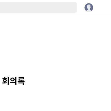
차 회의록