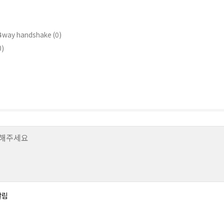
4way handshake (0)
)
알림