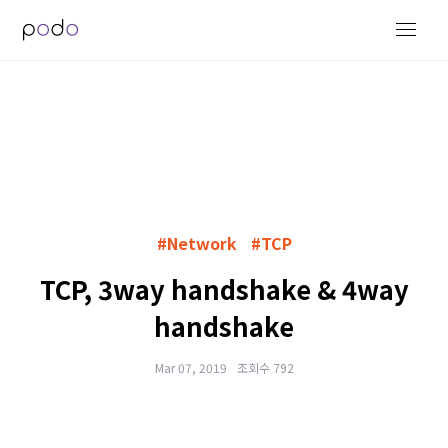
#Network
#TCP
TCP, 3way handshake & 4way
handshake
Mar 07, 2019
조회수 792