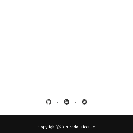
Copyrightⓒ2019 Podo
,
License