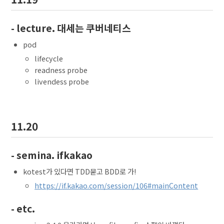
- lecture. 대세는 쿠버네티스
pod
lifecycle
readness probe
livendess probe
11.20
- semina. ifkakao
kotest가 있다면 TDD묻고 BDD로 가!
https://if.kakao.com/session/106#mainContent
- etc.