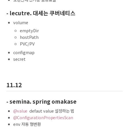
- lecutre. 대세는 쿠버네티스
volume
emptyDir
hostPath
PVC/PV
configmap
secret
11.12
- semina. spring omakase
@value
defaut value 설정하는 법
@ConfigurationPropertiesScan
env 자동 형변환