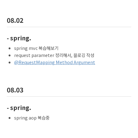
08.02
- spring.
spring mvc 복습해보기
request parameter 정리해서, 블로깅 작성
@RequestMapping Method Argument
08.03
- spring.
spring aop 복습중