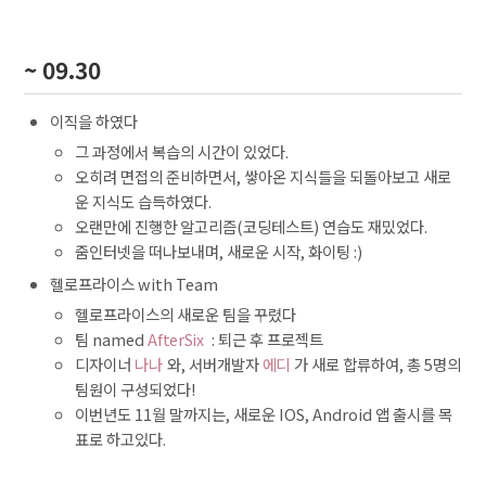
~ 09.30
이직을 하였다
그 과정에서 복습의 시간이 있었다.
오히려 면접의 준비하면서, 쌓아온 지식들을 되돌아보고 새로
운 지식도 습득하였다.
오랜만에 진행한 알고리즘(코딩테스트) 연습도 재밌었다.
줌인터넷을 떠나보내며, 새로운 시작, 화이팅 :)
헬로프라이스 with Team
헬로프라이스의 새로운 팀을 꾸렸다
팀 named
AfterSix
: 퇴근 후 프로젝트
디자이너
나나
와, 서버개발자
에디
가 새로 합류하여, 총 5명의
팀원이 구성되었다!
이번년도 11월 말까지는, 새로운 IOS, Android 앱 출시를 목
표로 하고있다.