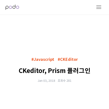
#Javascript
#CKEditor
CKeditor, Prism 플러그인
Jan 03, 2018
조회수 281