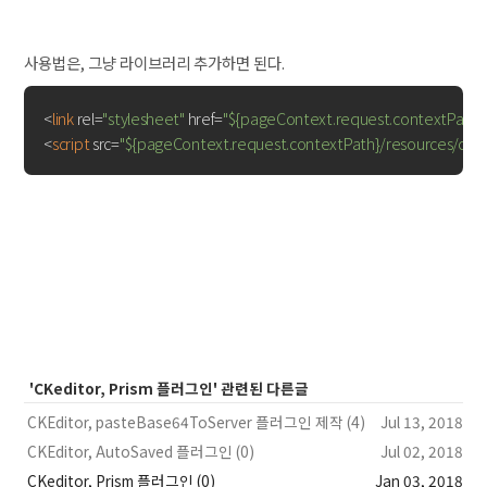
사용법은, 그냥 라이브러리 추가하면 된다.
<
link
rel
=
"stylesheet"
href
=
"${pageContext.request.contextPath}/
<
script
src
=
"${pageContext.request.contextPath}/resources/ckedi
'CKeditor, Prism 플러그인' 관련된 다른글
CKEditor, pasteBase64ToServer 플러그인 제작 (4)
Jul 13, 2018
CKEditor, AutoSaved 플러그인 (0)
Jul 02, 2018
CKeditor, Prism 플러그인 (0)
Jan 03, 2018