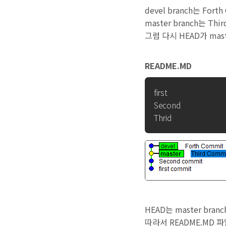
devel branch는 For
master branch는 Th
그럼 다시 HEAD가 mas
README.MD
first

Second

HEAD는 master bran
따라서 README.MD 