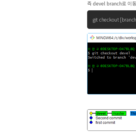
즉 devel branch로 