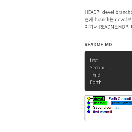
HEAD가 devel bran
현재 branch는 deve
여기서 README.MD
README.MD
first

Second

Thrid
