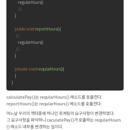
        regularHours()

//..
    }

public
void
reportHours
()
{

//..
        regularHours()

//..
    }

private
void
reqularHours
()
{

    }

calculatePay()는 reqularHours() 메소드를 호출한다.
reportHours()는 reqularHours() 메소드를 호출한다.
어느날 우리의 액터중에 하나인 회계팀의 요구사항이 변경하였다.
그 요구사항을 파악하니 caculatePay()가 호출하는 reqularHours
() 메소드 내부를 변경하는 일이다.