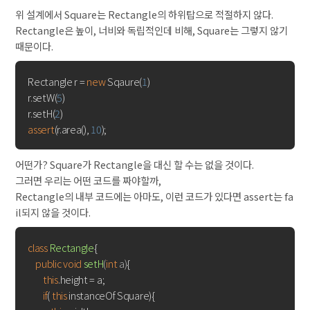
위 설계에서 Square는 Rectangle의 하위탑으로 적절하지 않다.
Rectangle은 높이, 너비와 독립적인데 비해, Square는 그렇지 않기
때문이다.
Rectangle r = 
new
 Sqaure(
1
)

r.setW(
5
)

r.setH(
2
assert
(r.area(), 
10
어떤가? Square가 Rectangle을 대신 할 수는 없을 것이다.
그러면 우리는 어떤 코드를 짜야할까,
Rectangle의 내부 코드에는 아마도, 이런 코드가 있다면 assert는 fa
il되지 않을 것이다.
class
Rectangle
{

public
void
setH
(
int
 a)
{

this
.height = a;

if
( 
this
 instanceOf Square){
