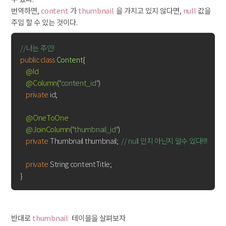
번역하면,
content
가
thumbnail
을 가지고 있지 않다면,
null
값을
주입 할 수 있는 것이다.
//나는 주인!
public
class
Content
{

@Id
@Column
(
"content_id"
)

private
 id;

@OneToOne
@JoinColumn
(
"thumbnail_id"
)

private
 Thumbnail thumbnail;  
// null 인지 아닌지 알수 있다!!!!
private
 String contentTitle;    

반대로
thumbnail
테이블을 살펴보자