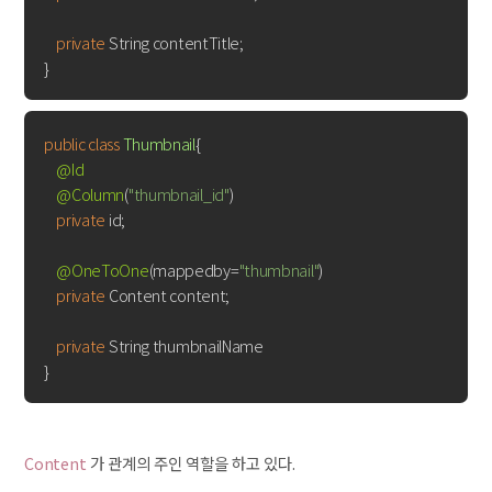
private
 String contentTitle;    

public
class
Thumbnail
{

@Id
@Column
(
"thumbnail_id"
)

private
 id;

@OneToOne
(mappedby=
"thumbnail"
)

private
 Content content;

private
 String thumbnailName

Content
가 관계의 주인 역할을 하고 있다.