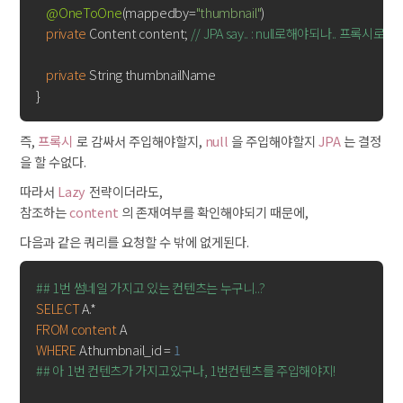
@OneToOne
(mappedby=
"thumbnail"
)

private
 Content content; 
// JPA say.. : null로해야되나.. 프록시
private
 String thumbnailName

즉,
프록시
로 감싸서 주입해야할지,
null
을 주입해야할지
JPA
는 결정
을 할 수없다.
따라서
Lazy
전략이더라도,
참조하는
content
의 존재여부를 확인해야되기 때문에,
다음과 같은 쿼리를 요청할 수 밖에 없게된다.
## 1번 썸네일 가지고 있는 컨텐츠는 누구니..?
SELECT
FROM
content
WHERE
 A.thumbnail_id = 
1
## 아 1번 컨텐츠가 가지고있구나, 1번컨텐츠를 주입해야지!