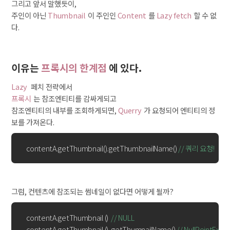
그리고 앞서 말했듯이,
주인이 아닌
Thumbnail
이 주인인
Content
를
Lazy fetch
할 수 없
다.
이유는
프록시의 한계점
에 있다.
Lazy
페치 전략에서
프록시
는 참조엔티티를 감싸게되고
참조엔티티의 내부를 조회하게되면,
Querry
가 요청되어 엔티티의 정
보를 가져온다.
    contentA.getThumbnail().getThumbnailName() 
// 쿼리 요청!
그럼, 컨텐츠에 참조되는 썸네일이 없다면 어떻게 될까?
    contentA.getThumbnail ()  
// NULL
    contentA.getThumbnail () .getThumnailName() 
// NullPointExcep