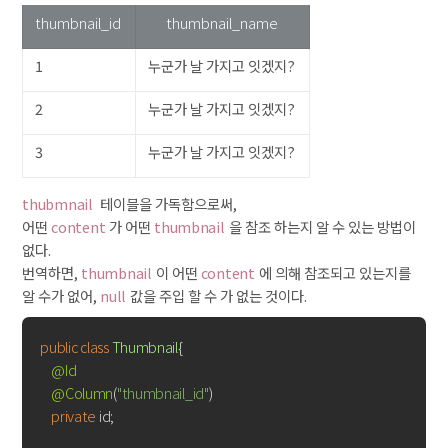
thumbnail_id
thumbnail_name
1
누군가 날 가지고 잇겠지?
2
누군가 날 가지고 잇겠지?
3
누군가 날 가지고 잇겠지?
thubmnail
테이블을 가독함으로써,
어떤
content
가 어떤
thumbnail
을 참조 하는지 알 수 있는 방법이
없다.
번역하면,
thumbnail
이 어떤
content
에 의해 참조되고 있는지를
알 수가 없어,
null
값을 주입 할 수 가 없는 것이다.
public
class
Thumbnail
{

@Id
@Column
(
"thumbnail_id"
)

private
 id;
